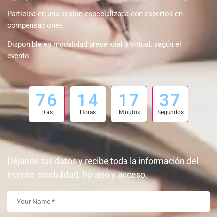
Participa en una sesión especializada con expertos en
compensaciones
Disponible en modalidad presencial o virtual, según el
evento.
5
7
6
1
4
1
7
3
6
0
0
0
0
0
0
4
Días
Horas
Minutos
Segundos
Déjanos tus datos y recibe toda la información del
evento, modalidad, horario y acceso.